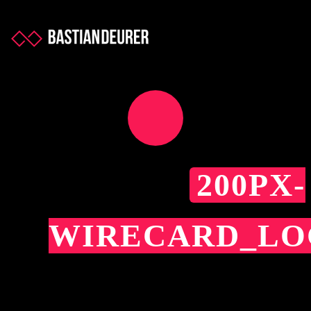
200PX-
WIRECARD_LO